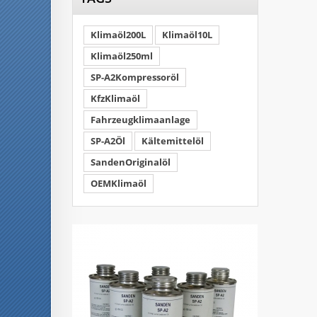
Klimaöl200L
Klimaöl10L
Klimaöl250ml
SP-A2Kompressoröl
KfzKlimaöl
Fahrzeugklimaanlage
SP-A2Öl
Kältemittelöl
SandenOriginalöl
OEMKlimaöl