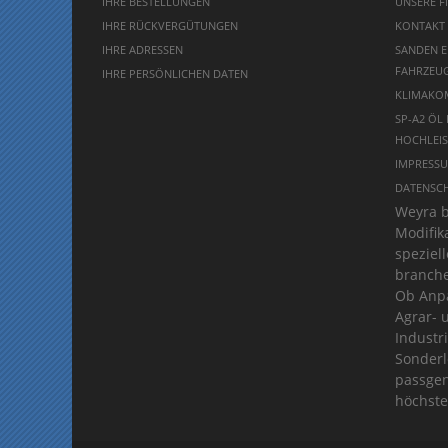
IHRE BESTELLUNGEN
UNSERE FI
IHRE RÜCKVERGÜTUNGEN
KONTAKT
IHRE ADRESSEN
SANDEN E
FAHRZEUG
IHRE PERSÖNLICHEN DATEN
KLIMAKO
SP-A2 ÖL
HOCHLEIS
IMPRESS
DATENSC
Weyra b
Modifik
spezie
branche
Ob Anpa
Agrar- 
Industr
Sonderl
passgen
höchste