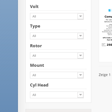
Volt
All
Type
All
Rotor
All
Mount
Zeige 1 
All
Cyl Head
All