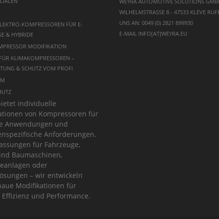
LIALEN
WEYRA AUTOMOTIVE SOLUTIONS GMB
WILHELMSTRASSE 8 - 47533 KLEVE
RUFE
UNS AN:
0049 (0) 2821 899930
LEKTRO-KOMPRESSOREN FÜR E-
E-MAIL
INFO[AT]WEYRA.EU
E & HYBRIDE
MPRESSOR MODIFIKATION
 FÜR KLIMAKOMPRESSOREN –
TUNG & SCHUTZ VOM PROFI
UM
HUTZ
ietet individuelle
ationen von Kompressoren für
lle Anwendungen und
nspezifische Anforderungen.
ssungen für Fahrzeuge,
und Baumaschinen,
ieanlagen oder
ösungen – wir entwickeln
aue Modifikationen für
 Effizienz und Performance.