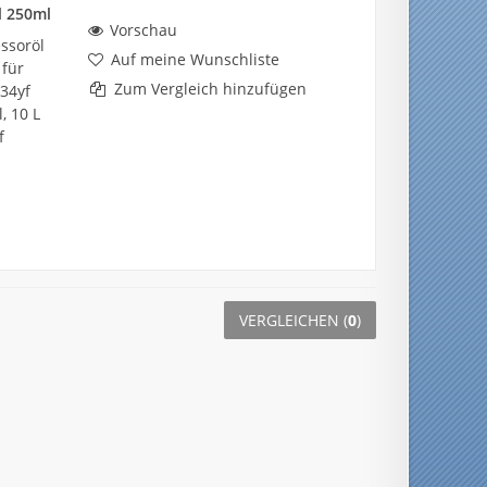
l 250ml
Vorschau
ssoröl
Auf meine Wunschliste
 für
Zum Vergleich hinzufügen
34yf
, 10 L
f
VERGLEICHEN (
0
)