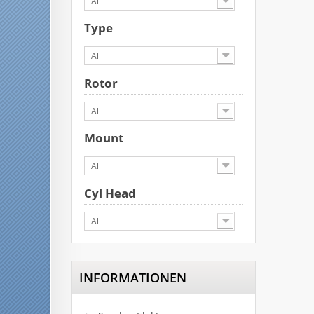
All
Type
All
Rotor
All
Mount
All
Cyl Head
All
INFORMATIONEN