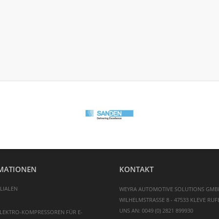
MATIONEN
KONTAKT
LIALEN
WEYRA AUTOMOTIVE SOLUTIONS GMB
WILHELMSTRASSE 8 - 47533 KLEVE
RUFE
UNS AN:
0049 (0) 2821 899930
LEKTRO-KOMPRESSOREN FÜR E-