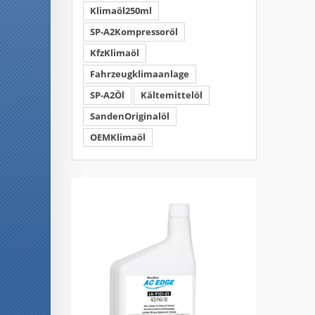
Klimaöl250ml
SP-A2Kompressoröl
KfzKlimaöl
Fahrzeugklimaanlage
SP-A2Öl
Kältemittelöl
SandenOriginalöl
OEMKlimaöl