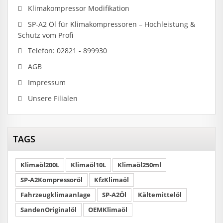
Klimakompressor Modifikation
SP-A2 Öl für Klimakompressoren – Hochleistung &
Schutz vom Profi
Telefon: 02821 - 899930
AGB
Impressum
Unsere Filialen
TAGS
Klimaöl200L
Klimaöl10L
Klimaöl250ml
SP-A2Kompressoröl
KfzKlimaöl
Fahrzeugklimaanlage
SP-A2Öl
Kältemittelöl
SandenOriginalöl
OEMKlimaöl