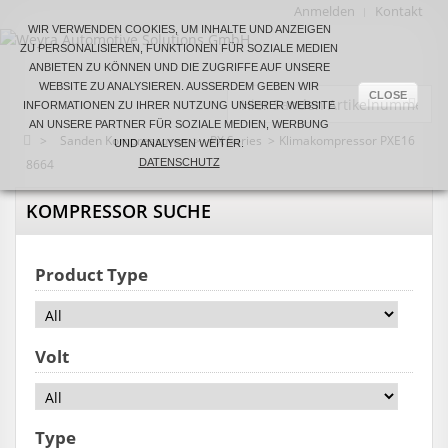
Anmelden
Kontakt
WIR VERWENDEN COOKIES, UM INHALTE UND ANZEIGEN
ZU PERSONALISIEREN, FUNKTIONEN FÜR SOZIALE MEDIEN
ANBIETEN ZU KÖNNEN UND DIE ZUGRIFFE AUF UNSERE
WEBSITE ZU ANALYSIEREN. AUSSERDEM GEBEN WIR I
CLOSE
NFORMATIONEN ZU IHRER NUTZUNG UNSERER WEBSITE A
N UNSERE PARTNER FÜR SOZIALE MEDIEN, WERBUNG U
>
Sanden Kompressoren
>
PX Series
>
Klimakompressor PXE16
ND ANALYSEN WEITER.
8664
DATENSCHUTZ
KOMPRESSOR SUCHE
Product Type
Volt
Type