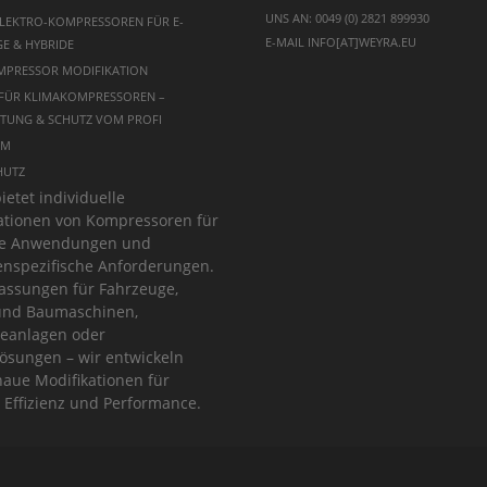
UNS AN:
0049 (0) 2821 899930
LEKTRO-KOMPRESSOREN FÜR E-
E-MAIL
INFO[AT]WEYRA.EU
E & HYBRIDE
MPRESSOR MODIFIKATION
 FÜR KLIMAKOMPRESSOREN –
TUNG & SCHUTZ VOM PROFI
UM
HUTZ
ietet individuelle
ationen von Kompressoren für
lle Anwendungen und
nspezifische Anforderungen.
ssungen für Fahrzeuge,
und Baumaschinen,
ieanlagen oder
ösungen – wir entwickeln
aue Modifikationen für
 Effizienz und Performance.