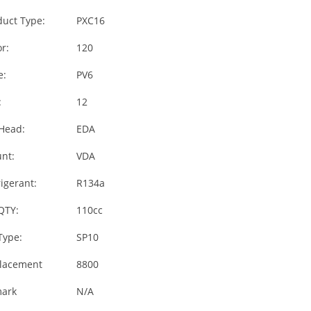
duct Type:
PXC16
r:
120
e:
PV6
:
12
 Head:
EDA
nt:
VDA
igerant:
R134a
QTY:
110cc
Type:
SP10
lacement
8800
ark
N/A