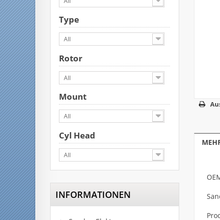
All
Type
All
Rotor
All
Mount
Au
All
Cyl Head
MEHR
All
OEM
INFORMATIONEN
San
Pro