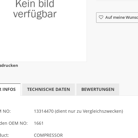
Auf meine Wunsc
sdrucken
 INFOS
TECHNISCHE DATEN
BEWERTUNGEN
 NO:
13314470 (dient nur zu Vergleichszwecken)
den OEM NO:
1661
duct:
COMPRESSOR