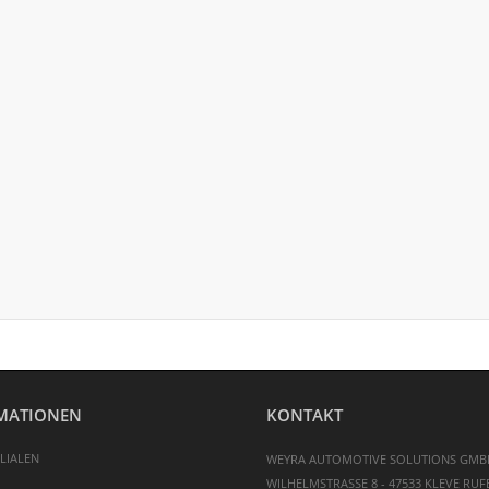
MATIONEN
KONTAKT
LIALEN
WEYRA AUTOMOTIVE SOLUTIONS GMB
WILHELMSTRASSE 8 - 47533 KLEVE
RUFE