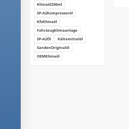
Klimaöl250ml
SP-A2Kompressoröl
KfzKlimaöl
Fahrzeugklimaanlage
SP-A2Öl
Kältemittelöl
SandenOriginalöl
OEMKlimaöl