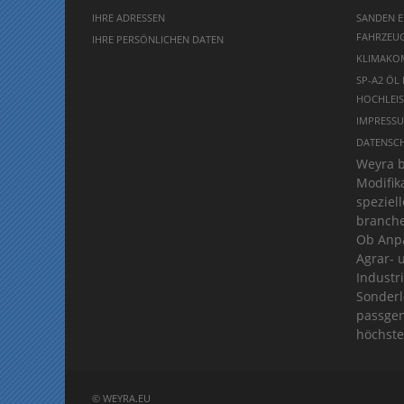
IHRE ADRESSEN
SANDEN E
FAHRZEUG
IHRE PERSÖNLICHEN DATEN
KLIMAKO
SP-A2 ÖL
HOCHLEIS
IMPRESS
DATENSC
Weyra b
Modifik
spezie
branche
Ob Anpa
Agrar- 
Industr
Sonderl
passgen
höchste
© WEYRA.EU