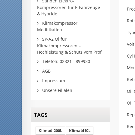
Sanden Elektro-
Kompressoren für E-Fahrzeuge
Pro
& Hybride
Roto
Klimakompressor
Modifikation
Typ
SP-A2 Öl für
Volt
Klimakompressoren –
Hochleistung & Schutz vom Profi
Cyl
Telefon: 02821 - 899930
Mou
AGB
Refr
Impressum
Unsere Filialen
Oil 
Oil 
TAGS
Rep
Rem
Klimaöl200L
Klimaöl10L